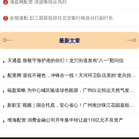
​满盈网配资 清波唤得众鸟归
4
​金领速配 彭三观获批担任北京银行南昌分行副行长
5
最新文章
天通盈 致敬守海护港的你们！龙穴街道发布“八一”慰问信
配查网 退役不褪色，冲锋在一线！天河环卫队伍里的“老兵担当”
福盈策略 为中心城区输送绿色能源，广州白云恒运天然气发电厂正式投产
新影宝 视频｜国企托底，安心省心！广州南沙珠江花园返租签约火热进行
维海配资 消费金融公司开年集中转让超110亿元不良资产