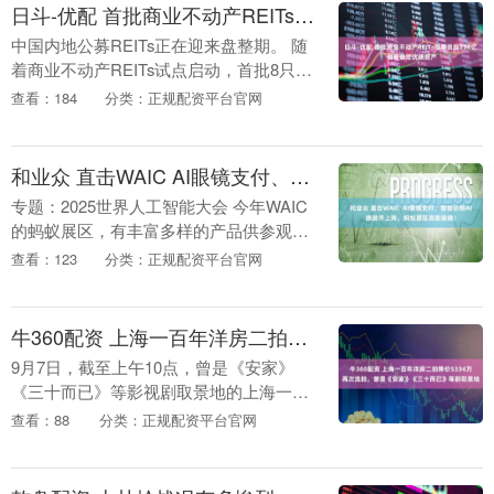
日斗-优配 首批商业不动产REITs拟募资超314亿 资金锁定优质资产
中国内地公募REITs正在迎来盘整期。 随
着商业不动产REITs试点启动，首批8只
REITs已经于1月底申报至交易所，合计将
查看：184
分类：正规配资平台官网
募集资金314.75亿元。 具体来看....
和业众 直击WAIC AI眼镜支付、智能识别AI换脸齐上阵，蚂蚁展区高能吸睛！
专题：2025世界人工智能大会 今年WAIC
的蚂蚁展区，有丰富多样的产品供参观游
客体验，支付碰一下、智能识别AI换脸、
查看：123
分类：正规配资平台官网
AI眼镜试戴，玩法多样。其中，内置支付
宝“....
牛360配资 上海一百年洋房二拍降价5334万再次流拍，曾是《安家》《三十而已》等剧取景地
9月7日，截至上午10点，曾是《安家》
《三十而已》等影视剧取景地的上海一栋
老洋房二拍再次流拍。 阿里资产平台信息
查看：88
分类：正规配资平台官网
显示，这栋位于静安愚园路的百年老洋
房，标注绝版孤....