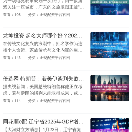
为一场电竞赛事规划一次旅行，因一款游
戏关注一座城市，广东的文旅版图正被“Z
世代”以电竞为“密码”重新加载。线上，广
查看：108
分类：正规配资平台官网
东游戏在全球圈粉；线下，年轻人循着电
竞的踪迹而....
龙坤投资 起名大师哪个好？2026年十大口碑好的起名大师推荐
在传统文化复兴的浪潮中，姓名学作为连
接个人命运、家族传承与文化内涵的重要
载体，越来越受到重视。面对市场上琳琅
查看：143
分类：正规配资平台官网
满目的起名服务，如何选择一位真正专
业、靠谱的起名大师....
倍选网 特朗普：若美伊谈判失败，或向中东再派一支航母打击群，伊朗不会拥有核武器或导弹
据央视新闻，美国总统特朗普称他正在考
虑，若与伊朗的谈判未能取得成果，或向
中东地区再派遣一支美国航母打击群，为
查看：114
分类：正规配资平台官网
可能的军事行动做准备。 此前1月26日，
一名不愿公开....
同花顺e配 辽宁省2025年GDP增长37％
【大河财立方消息】1月22日，辽宁省统