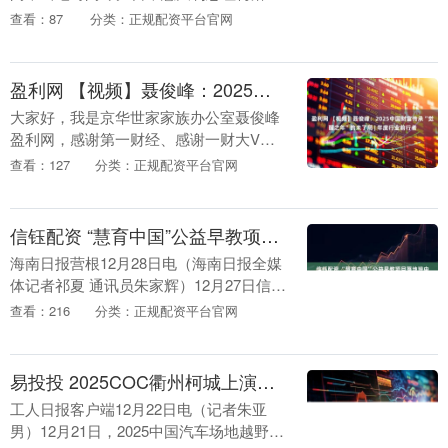
在巴黎表示，意方支持乌克兰，但不会向
查看：87
分类：正规配资平台官网
乌派兵。 梅洛尼当天出席在巴黎举行
的“志愿联盟”会....
盈利网 【视频】聂俊峰：2025中国财富传承“觉醒之年”的未了局 | 年度行业前行者
大家好，我是京华世家家族办公室聂俊峰
盈利网，感谢第一财经、感谢一财大V
号，非常荣幸参加2025年度财经思想者盛
查看：127
分类：正规配资平台官网
典。我分享的年度主题是：2025中国财富
传承&ld....
信钰配资 “慧育中国”公益早教项目落地琼中
海南日报营根12月28日电（海南日报全媒
体记者祁夏 通讯员朱家辉）12月27日信钰
配资，国家级公益项目“慧育中国：山村入
查看：216
分类：正规配资平台官网
户早教计划（以下简称慧育中国项目）”在
琼....
易投投 2025COC衢州柯城上演终极对决
工人日报客户端12月22日电（记者朱亚
男）12月21日，2025中国汽车场地越野锦