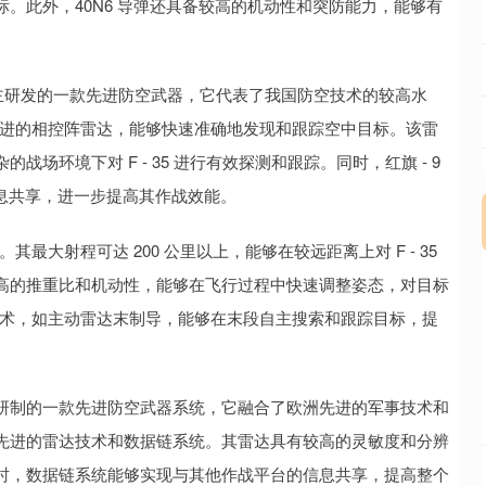
。此外，40N6 导弹还具备较高的机动性和突防能力，能够有
是我国自主研发的一款先进防空武器，它代表了我国防空技术的较高水
了先进的相控阵雷达，能够快速准确地发现和跟踪空中目标。该雷
场环境下对 F - 35 进行有效探测和跟踪。同时，红旗 - 9
息共享，进一步提高其作战效能。
其最大射程可达 200 公里以上，能够在较远距离上对 F - 35
高的推重比和机动性，能够在飞行过程中快速调整姿态，对目标
导技术，如主动雷达末制导，能够在末段自主搜索和跟踪目标，提
研制的一款先进防空武器系统，它融合了欧洲先进的军事技术和
先进的雷达技术和数据链系统。其雷达具有较高的灵敏度和分辨
时，数据链系统能够实现与其他作战平台的信息共享，提高整个