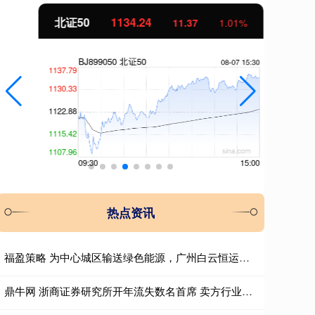
北证50
1134.24
创
11.37
1.01%
热点资讯
福盈策略 为中心城区输送绿色能源，广州白云恒运天然气发电厂正式投产
鼎牛网 浙商证券研究所开年流失数名首席 卖方行业迎来新一轮“洗牌”