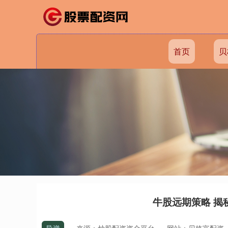
首页
贝
牛股远期策略 揭