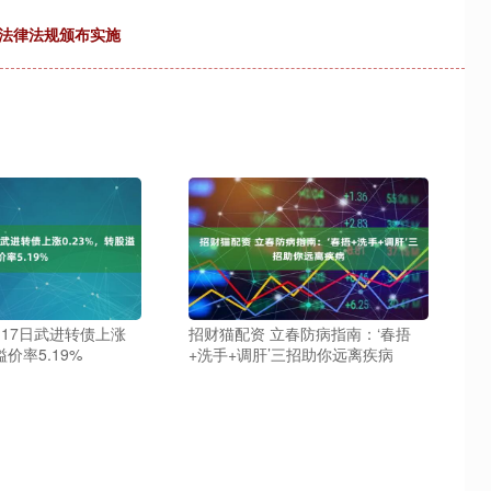
要法律法规颁布实施
月17日武进转债上涨
招财猫配资 立春防病指南：‘春捂
溢价率5.19%
+洗手+调肝’三招助你远离疾病