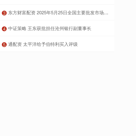
​东方财富配资 2025年5月25日全国主要批发市场芦笋价格行情
3
​中证策略 王东获批担任沧州银行副董事长
4
​通配资 太平洋给予伯特利买入评级
5