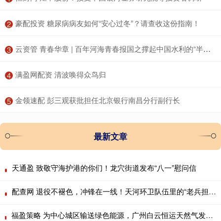
​豪配投资 糖尿病病友如何“安心过冬”？请查收这份指南！
2
​云资管 青春华章 | 百年河海青春报国之撑起中国水利的“半壁江山”
3
​满盈网配资 清波唤得众鸟归
4
​金领速配 彭三观获批担任北京银行南昌分行副行长
5
最新文章
天通盈 致敬守海护港的你们！龙穴街道发布“八一”慰问信
配查网 退役不褪色，冲锋在一线！天河环卫队伍里的“老兵担当”
福盈策略 为中心城区输送绿色能源，广州白云恒运天然气发电厂正式投产