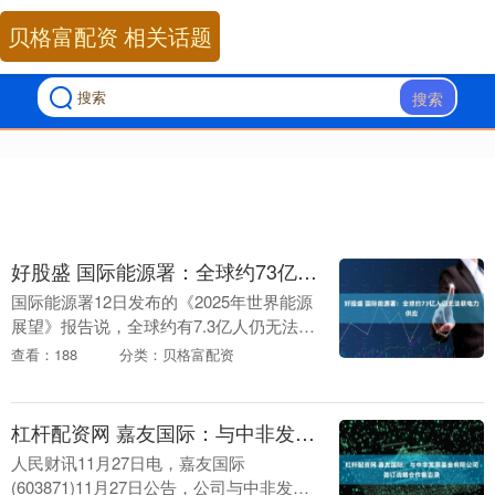
贝格富配资 相关话题
搜索
好股盛 国际能源署：全球约73亿人仍无法获电力供应
国际能源署12日发布的《2025年世界能源
展望》报告说，全球约有7.3亿人仍无法获
得电力供应，并且气候风险日益加剧。 报
查看：188
分类：贝格富配资
告说，在能源可及性和应对气候变化方
面，全....
杠杆配资网 嘉友国际：与中非发展基金有限公司签订战略合作备忘录
人民财讯11月27日电，嘉友国际
(603871)11月27日公告，公司与中非发展