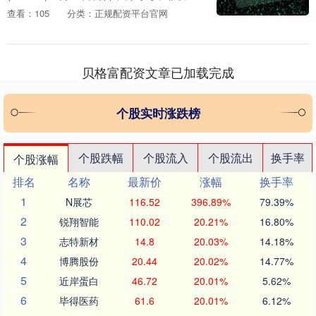
基金有限公司（简称“中非发展基金”）签
查看：105
分类：正规配资平台官网
订了战略合作备忘录。双方将围绕投融资
协同、....
贝格富配资文章已加载完成
个股实时涨跌榜
个股跌幅
个股流入
个股流出
换手率
个股涨幅
排名
名称
最新价
涨幅
换手率
1
N展芯
116.52
396.89%
79.39%
2
锐翔智能
110.02
20.21%
16.80%
3
志特新材
14.8
20.03%
14.18%
4
博腾股份
20.44
20.02%
14.77%
5
近岸蛋白
46.72
20.01%
5.62%
6
毕得医药
61.6
20.01%
6.12%