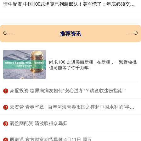
盟牛配资 中国100式坦克已列装部队！美军慌了：年底必须交付下一代原型车
推荐资讯
尚求100 走进美丽新疆 | 在新疆，一颗野核桃
也可能等了你千万年
​豪配投资 糖尿病病友如何“安心过冬”？请查收这份指南！
1
​云资管 青春华章 | 百年河海青春报国之撑起中国水利的“半壁江山”
2
​满盈网配资 清波唤得众鸟归
3
​股融通 东方财富期货早餐 4月11日 周五
4